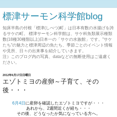
標津サーモン科学館blog
知床半島の付根「標津(しべつ)町」は日本有数の水揚げを誇
るサケの町。 標津サーモン科学館は、サケ科魚類展示種類
数(18種30種類以上)日本一の「サケの水族館」です。”サケ
たち”の魅力と標津周辺の魚たち、季節ごとのイベント情報
や見所、日々の出来事を紹介していきます。
注）このブログ内の写真、dataなどの無断使用はご遠慮く
ださい。
2012年6月17日日曜日
エゾトミヨの産卵～子育て、その
後・・・
6月4日
に産卵を確認したエゾトミヨですが・・・
あれから、2週間近くが経ち・・・
その後、どうなったか気になっている方へ。