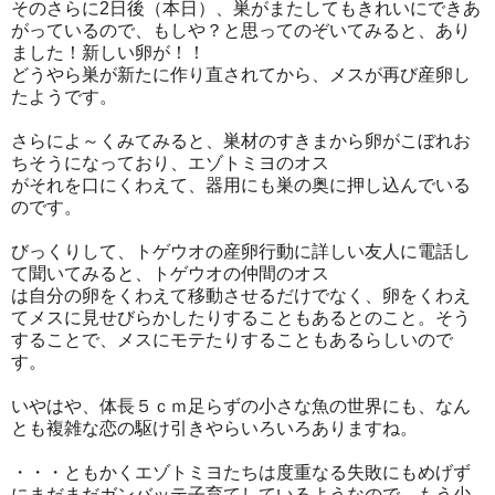
そのさらに2日後（本日）、巣がまたしてもきれいにできあ
がっているので、もしや？と思ってのぞいてみると、あり
ました！新しい卵が！！
どうやら巣が新たに作り直されてから、メスが再び産卵し
たようです。
さらによ～くみてみると、巣材のすきまから卵がこぼれお
ちそうになっており、エゾトミヨのオス
がそれを口にくわえて、器用にも巣の奥に押し込んでいる
のです。
びっくりして、トゲウオの産卵行動に詳しい友人に電話し
て聞いてみると、トゲウオの仲間のオス
は自分の卵をくわえて移動させるだけでなく、卵をくわえ
てメスに見せびらかしたりすることもあるとのこと。そう
することで、メスにモテたりすることもあるらしいので
す。
いやはや、体長５ｃｍ足らずの小さな魚の世界にも、なん
とも複雑な恋の駆け引きやらいろいろありますね。
・・・ともかくエゾトミヨたちは度重なる失敗にもめげず
にまだまだガンバッテ子育てしているようなので、もう少